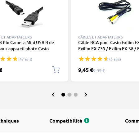
 ET ADAPTATEURS
CÂBLES ET ADAPTATEURS
8 Pin Camera Mini USB B de
Câble RCA pour Casio Exilim E
our appareil photo Casio
Exilim EX-Z35 / Exilim EX-S8 / 
 EX-Z800 EX-ZS5 Z33 Z35 Z16
EX-Z350 / Exilim EX-H5 - Cord
(47 avis)
(6 avis)
6 Z350 ZS10 N1 ZS100 Z28 N10
EMC-7A de 0,6m, Connecteur 
ansfert de données noir PVC
Câble Audio-Vidéo Composite
Prix spécial
€
9,45 €
Prix normal
9,95 €
pour TV, DVD, Blu-Ray, Caméra
Console
chniques
Compatibilité
Comm