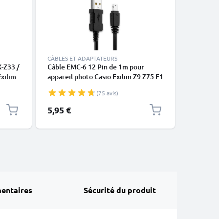
CÂBLES ET ADAPTATEURS
ACCESSOI
X-Z33 /
Câble EMC-6 12 Pin de 1m pour
Cache gr
Exilim
appareil photo Casio Exilim Z9 Z75 F1
Fujifilm,
on AV
FH20 FC100 TR150 FS10 H15 S12
Leica de
(75 avis)
RCA,
Z200 Z90 FH100 H10 H30 transfert
de données noir PVC
5,95 €
6,95 €
,
entaires
Sécurité du produit