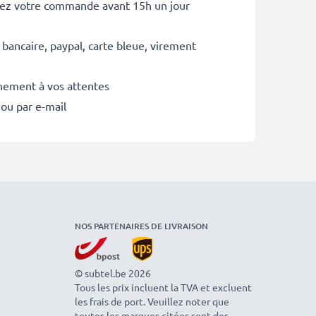
sez votre commande avant 15h un jour
 bancaire, paypal, carte bleue, virement
inement à vos attentes
 ou par e-mail
NOS PARTENAIRES DE LIVRAISON
© subtel.be 2026
Tous les prix incluent la TVA et excluent
les frais de port. Veuillez noter que
toutes les marques citées sont des