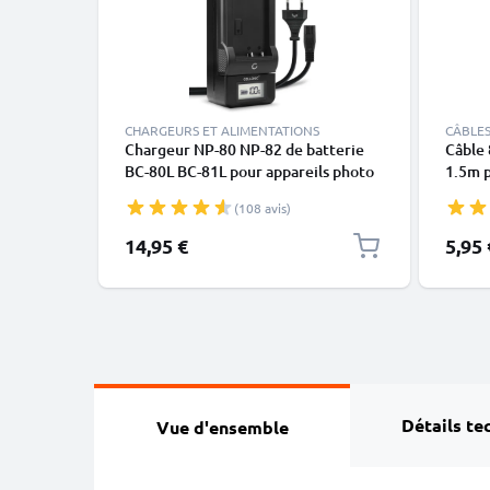
CHARGEURS ET ALIMENTATIONS
CÂBLES
Chargeur NP-80 NP-82 de batterie
Câble 
BC-80L BC-81L pour appareils photo
1.5m p
Casio Exilim EX-H5 H50 EX-ZS5 ZS6
Exilim
(108 avis)
ZS20 ZS100 EX-Z800 Z550 Z350 Z35
H5 ZS
Z2 EX-G1 de CELLONIC
N20 tr
14,95 €
5,95 
Détails te
Vue d'ensemble