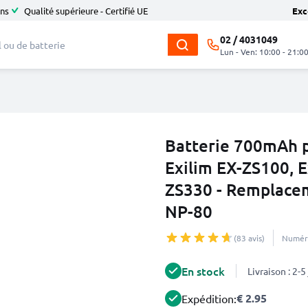
ans
Qualité supérieure - Certifié UE
Exc
02 / 4031049
Lun - Ven: 10:00 - 21:0
Batterie 700mAh p
Exilim EX-ZS100, E
ZS330 - Remplace
NP-80
(83 avis)
Numéro
En stock
Livraison : 2-
€ 2.95
Expédition: