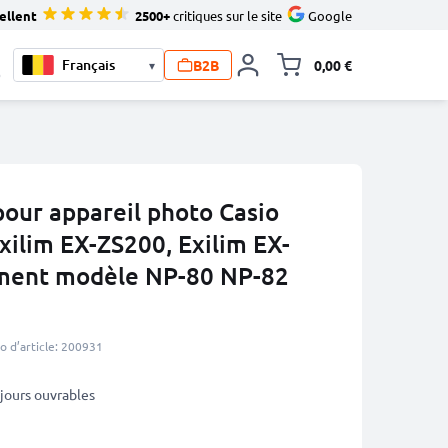
ellent
2500+
critiques sur le site
Google
B2B
0,00 €
▾
Toggle minicart, L
0
our appareil photo Casio
xilim EX-ZS200, Exilim EX-
ment modèle NP-80 NP-82
 d’article: 200931
5 jours ouvrables