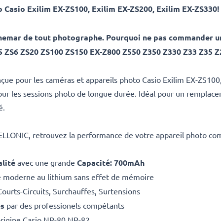
o Casio
Exilim EX-ZS100, Exilim EX-ZS200, Exilim EX-ZS330
uchemar de tout photographe. Pourquoi ne pas commander un
5 ZS6 ZS20 ZS100 ZS150 EX-Z800 Z550 Z350 Z330 Z33 Z35 
nçue pour les caméras et appareils photo Casio Exilim EX-ZS100
 pour les sessions photo de longue durée. Idéal pour un remplac
é.
CELLONIC, retrouvez la performance de votre appareil photo co
lité
avec une grande
Capacité: 700mAh
e moderne au lithium sans effet de mémoire
Courts-Circuits, Surchauffes, Surtensions
es
par des professionels compétants
origine Casio NP-80 NP-82