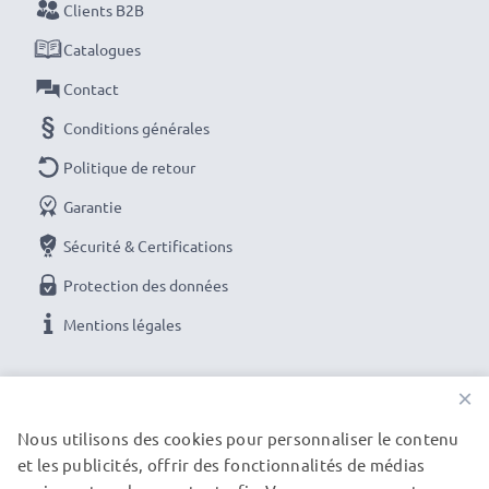
batterie LCD intelligent et compact de CELLONIC.
Clients B2B
Commandez dès maintenant pour une livraison rapide
Catalogues
et une garantie de 3 ans !
Contact
Conditions générales
Politique de retour
Garantie
Sécurité & Certifications
Protection des données
Mentions légales
NOS OPTIONS DE PAIEMENT
×
Nous utilisons des cookies pour personnaliser le contenu
et les publicités, offrir des fonctionnalités de médias
NOS PARTENAIRES DE LIVRAISON