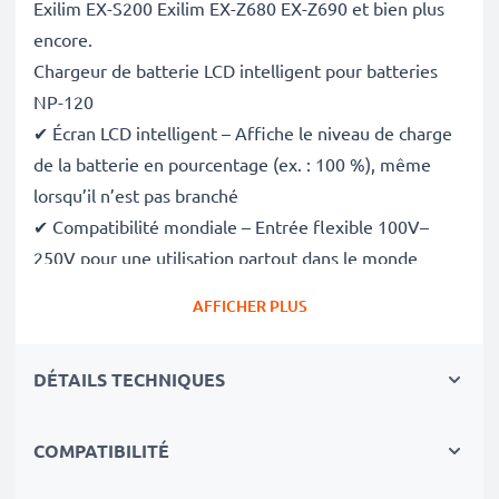
Exilim EX-S200 Exilim EX-Z680 EX-Z690 et bien plus
encore.
Chargeur de batterie LCD intelligent pour batteries
NP-120
✔ Écran LCD intelligent – Affiche le niveau de charge
de la batterie en pourcentage (ex. : 100 %), même
lorsqu’il n’est pas branché
✔ Compatibilité mondiale – Entrée flexible 100V–
250V pour une utilisation partout dans le monde
✔ Charge intelligente – Tension variable douce qui
AFFICHER PLUS
prolonge la durée de vie de la batterie
✔ Sécurité certifiée – Conforme aux normes CE et
DÉTAILS TECHNIQUES
RoHS, avec protection contre la surcharge, la
surchauffe et les courts-circuits
Compact et prêt pour le voyage
COMPATIBILITÉ
✔ Compact et léger – Se glisse parfaitement dans