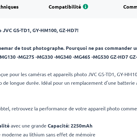
chniques
Compatibilité
Comm
to JVC
GS-TD1, GY-HM100, GZ-HD7
!
uchemar de tout photographe. Pourquoi ne pas commander un
-MG130 -MG275 -MG330 -MG340 -MG465 -MG530 GZ-HD7 GZ
onçue pour les caméras et appareils photo JVC GS-TD1, GY-HM100
to de longue durée. Idéal pour un remplacement d'une batterie 
ubtel, retrouvez la performance de votre appareil photo comme 
lité
avec une grande
Capacité: 2250mAh
e moderne au lithium sans effet de mémoire