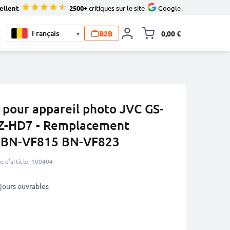
ellent
2500+
critiques sur le site
Google
B2B
0,00 €
▾
Toggle minicart, L
0
pour appareil photo JVC GS-
Z-HD7 - Remplacement
 BN-VF815 BN-VF823
 d’article: 100404
5 jours ouvrables