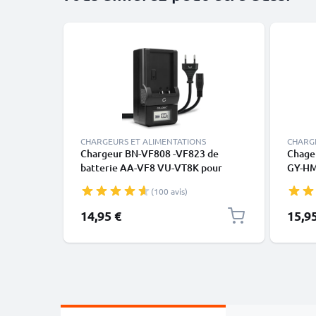
CHARGEURS ET ALIMENTATIONS
CHARG
Chargeur BN-VF808 -VF823 de
Chage
batterie AA-VF8 VU-VT8K pour
GY-HM
appareils photo JVC GC-PX100 GY-
HD6 -
(100 avis)
HM100 HM200 GZ-MG330 MG630
MG130
MG130 GZ-HD7 de CELLONIC
MS200
14,95 €
15,9
HM200
D270,
V14 A
Câble 