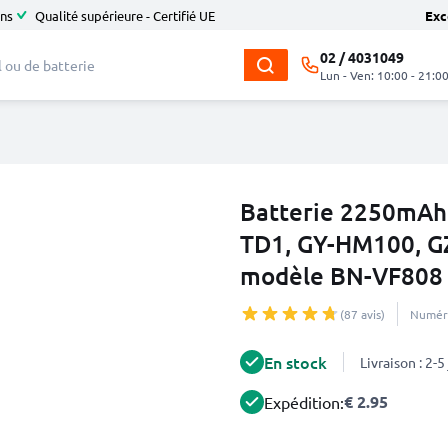
ans
Qualité supérieure - Certifié UE
Exc
02 / 4031049
Lun - Ven: 10:00 - 21:0
Batterie 2250mAh 
TD1, GY-HM100, G
modèle BN-VF808
(87 avis)
Numéro
En stock
Livraison : 2-
€ 2.95
Expédition: