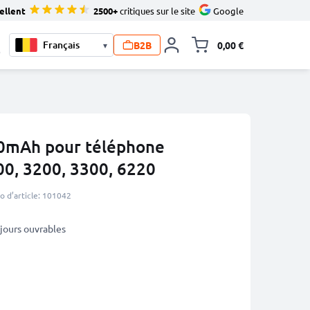
ellent
2500+
critiques sur le site
Google
B2B
0,00 €
▾
Toggle minicart, L
0
50mAh pour téléphone
00, 3200, 3300, 6220
 d’article: 101042
5 jours ouvrables