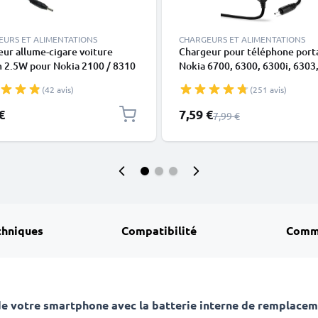
EURS ET ALIMENTATIONS
CHARGEURS ET ALIMENTATIONS
ur allume-cigare voiture
Chargeur pour téléphone port
 2.5W pour Nokia 2100 / 8310
Nokia 6700, 6300, 6300i, 6303
 / 8810 / 8850 / 8890 / 8910 /
6303i, 5800, 5310, 3110, E90, 
(42 avis)
(251 avis)
/ 9110 - 1.5m 5V 0.5A / 500mA
E71, N73, N70, N8 - Alimentat
0.5A / 500mA smartphone, Cor
Prix spécial
€
7,59 €
Prix normal
7,99 €
Câble de Charge 1.10m
chniques
Compatibilité
Comm
 votre smartphone avec la batterie interne de remplaceme