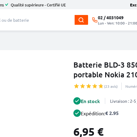
ans
Qualité supérieure - Certifié UE
Exc
02 / 4031049
Lun - Ven: 10:00 - 21:0
Batterie BLD-3 8
portable Nokia 21
(23 avis)
Numéro
En stock
Livraison : 2-
€ 2.95
Expédition:
6,95 €