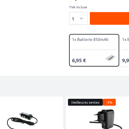
TVA incluse
Quantité
1x Batterie 850mAh
1x 
6,95 €
9,9
Meilleures ventes
-5%