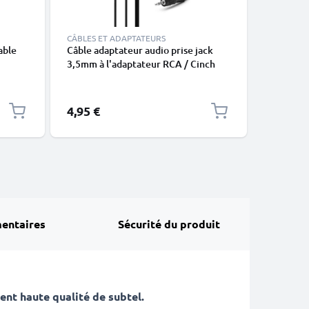
CÂBLES ET ADAPTATEURS
CÂBLES E
able
Câble adaptateur audio prise jack
Câble US
,
3,5mm à l'adaptateur RCA / Cinch
transfer
E72,
pour Smartphone / Notebook & Co.
noir en 
ion
don /
4,95 €
6,95 €
entaires
Sécurité du produit
nt haute qualité de subtel
.