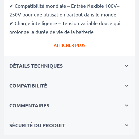
✔ Compatibilité mondiale – Entrée flexible 100V–
250V pour une utilisation partout dans le monde
✔ Charge intelligente – Tension variable douce qui
prolonge la durée de vie de la batterie
✔ Sécurité certifiée – Conforme aux normes CE et
AFFICHER PLUS
RoHS, avec protection contre la surcharge, la
surchauffe et les courts-circuits
DÉTAILS TECHNIQUES
Compact et prêt pour le voyage
✔ Compact et léger – Se glisse parfaitement dans
votre sac photo
COMPATIBILITÉ
✔ Matériaux durables de qualité – Comprend un câble
de charge flexible et incassable, ainsi qu’un
COMMENTAIRES
adaptateur secteur
SÉCURITÉ DU PRODUIT
Vitesses de charge rapides