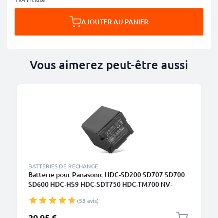
AJOUTER AU PANIER
Vous aimerez peut-être aussi
BATTERIES DE RECHANGE
Batterie pour Panasonic HDC-SD200 SD707 SD700
SD600 HDC-HS9 HDC-SDT750 HDC-TM700 NV-
GS500 VW-VBG070 VW-VBG130 VW-VBG260
(53 avis)
(2200mAh, 7.4V) de CELLONIC
20,95 €