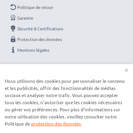
Politique de retour
Garantie
Sécurité & Certifications
Protection des données
Mentions légales
NOS OPTIONS DE PAIEMENT
×
Nous utilisons des cookies pour personnaliser le contenu
et les publicités, offrir des fonctionnalités de médias
NOS PARTENAIRES DE LIVRAISON
sociaux et analyser notre trafic. Vous pouvez accepter
tous les cookies, n’autoriser que les cookies nécessaires
ou gérer vos préférences. Pour plus d’informations sur
© subtel.be 2026
notre utilisation des cookies, veuillez consulter notre
Tous les prix incluent la TVA et excluent les frais de port.
Veuillez noter que toutes les marques citées sont des
Politique de
protection des données
marques déposées de leurs propriétaires respectifs et sont