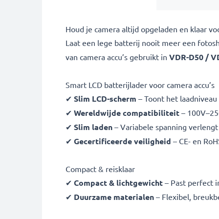
Houd je camera altijd opgeladen en klaar v
Laat een lege batterij nooit meer een fot
van
camera accu’s gebruikt in
VDR-D50 / V
Smart LCD batterijlader voor camera accu’s
✔
Slim LCD-scherm
– Toont het laadniveau i
✔
Wereldwijde compatibiliteit
– 100V–250
✔
Slim laden
– Variabele spanning verlengt 
✔
Gecertificeerde veiligheid
– CE- en RoH
Compact & reisklaar
✔
Compact & lichtgewicht
– Past perfect i
✔
Duurzame materialen
– Flexibel, breuk