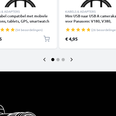
S & ADAPTERS
KABELS & ADAPTERS
abel compatibel met mobiele
Mini USB naar USB A cameraka
ons, tablets, GPS, smartwatch
voor Panasonic V180, V380,
dsprekers - 1m Oplaadkabel 1A
HCX1000, Lumix L1, DC SD 9, 
(54 beoordelingen)
(26 beoordelinge
LC1, SD40 1A snellaad-datakab
K1HY04YY0032, zwart, PVC, 
5
€ 4,95
CELLONIC