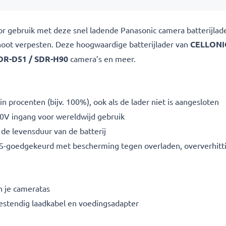
oor gebruik met deze snel ladende Panasonic camera batterijla
oshoot verpesten. Deze hoogwaardige
batterijlader van
CELLONI
DR-D51 / SDR-H90
camera’s en meer.
n procenten (bijv. 100%), ook als de lader niet is aangesloten
V ingang voor wereldwijd gebruik
de levensduur van de batterij
S-goedgekeurd met bescherming tegen overladen, oververhittin
n je cameratas
bestendig laadkabel en voedingsadapter