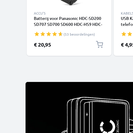
ACCU'S
KABEL
Batterij voor Panasonic HDC-SD200
USB K
SD707 SD700 SD600 HDC-HS9 HDC-
telefo
SDT750 HDC-TM700 NV-GS500 VW-
of lui
(53 beoordelingen)
VBG070 VW-VBG130 VW-VBG260
PVC
Accu (2200mAh, 7.4V) van CELLONIC
€ 20,95
€ 4,9