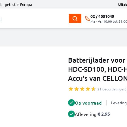
t - getest in Europa
Uits
02 / 4031049
Ma - Vr: 10:00 tot 21:0
Batterijlader voo
HDC-SD100, HDC-
Accu's van CELLO
(21 beoordelingen)
Op voorraad
Levering
€ 2.95
Aflevering: