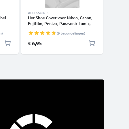
ACCESSOIRES
ACCU'S
bel
Hot Shoe Cover voor Nikon, Canon,
DMW-BL
Fujifilm, Pentax, Panasonic Lumix,
accu voo
Lumix
Leica van CELLONIC
H20 AG-
n)
(9 beoordelingen)
el
HDC-TM7
1m van
SD10 HD
€ 6,95
€ 37,95
vervange