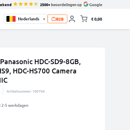
tekend
2500+
beoordelingen op
Google
B2B
€ 0,00
▾
Knevel minicart,
0
r Panasonic HDC-SD9-8GB,
HS9, HDC-HS700 Camera
NIC
Artikelnummer: 100704
: 2-5 werkdagen