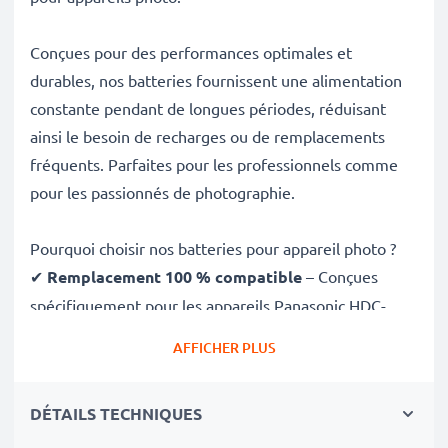
Conçues pour des performances optimales et
durables, nos batteries fournissent une alimentation
constante pendant de longues périodes, réduisant
ainsi le besoin de recharges ou de remplacements
fréquents. Parfaites pour les professionnels comme
pour les passionnés de photographie.
Pourquoi choisir nos batteries pour appareil photo ?
✔
Remplacement 100 % compatible
– Conçues
spécifiquement pour les appareils Panasonic HDC-
SD200 SD707 SD700 et plus. Cliquez sur l’onglet
AFFICHER PLUS
Compatibilités pour la liste complète
✔
Capacité garantie de 2200mAh
– Fournit
DÉTAILS TECHNIQUES
2200mAh 7.4V pour de longues séances photo avec
moins de recharges