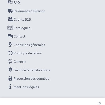
les batteries avant leur première utilisation.
FAQ
Paiement et livraison
Chaque batterie CELLONIC est soumise à des tests
Clients B2B
stricts pour garantir des performances élevées et
une alimentation durable. Commandez maintenant
Catalogues
pour une livraison rapide et une garantie de 3 ans !
Contact
Conditions générales
Politique de retour
Garantie
Sécurité & Certifications
Protection des données
Mentions légales
NOS OPTIONS DE PAIEMENT
×