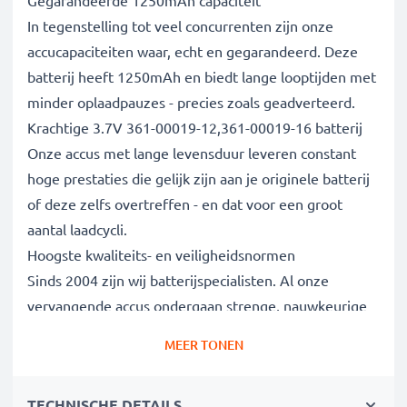
Gegarandeerde 1250mAh capaciteit
In tegenstelling tot veel concurrenten zijn onze
accucapaciteiten waar, echt en gegarandeerd. Deze
batterij heeft 1250mAh en biedt lange looptijden met
minder oplaadpauzes - precies zoals geadverteerd.
Krachtige 3.7V 361-00019-12,361-00019-16 batterij
Onze accus met lange levensduur leveren constant
hoge prestaties die gelijk zijn aan je originele batterij
of deze zelfs overtreffen - en dat voor een groot
aantal laadcycli.
Hoogste kwaliteits- en veiligheidsnormen
Sinds 2004 zijn wij batterijspecialisten. Al onze
vervangende accus ondergaan strenge, nauwkeurige
tests om volledig te voldoen aan de hoogste EU-
MEER TONEN
normen. Daarom bieden wij 3 jaar garantie.
De duurzame keuze
TECHNISCHE DETAILS