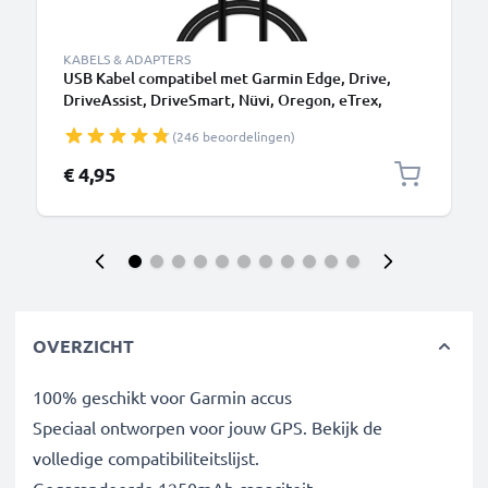
KABELS & ADAPTERS
USB Kabel compatibel met Garmin Edge, Drive,
DriveAssist, DriveSmart, Nüvi, Oregon, eTrex,
GPSMAP - 1m Oplaadkabel 1A Navigatie GPS PVC
(246 beoordelingen)
Datakabel zwart
€ 4,95
OVERZICHT
100% geschikt voor Garmin accus
Speciaal ontworpen voor jouw GPS. Bekijk de
volledige compatibiliteitslijst.