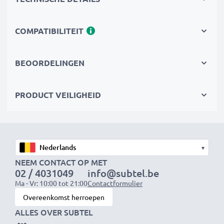
Vervang de batterij, niet je apparaat. Het is de
slimmere, goedkopere en milieuvriendelijkere keuze,
die je geld bespaart en tegelijkertijd je ecologische
COMPATIBILITEIT
voetafdruk verkleint door recycling.
BEOORDELINGEN
Kies CELLONIC en lever nooit in op kwaliteit.
Bestel nu!
PRODUCT VEILIGHEID
▾
NEEM CONTACT OP MET
02 / 4031049
info@subtel.be
Ma - Vr: 10:00 tot 21:00
Contactformulier
Overeenkomst herroepen
ALLES OVER SUBTEL